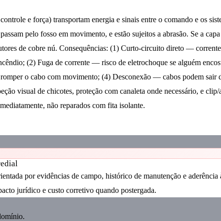
ontrole e força) transportam energia e sinais entre o comando e os siste
 passam pelo fosso em movimento, e estão sujeitos a abrasão. Se a capa
tores de cobre nú. Consequências: (1) Curto-circuito direto — corrente 
cêndio; (2) Fuga de corrente — risco de eletrochoque se alguém encost
ou romper o cabo com movimento; (4) Desconexão — cabos podem sair d
ção visual de chicotes, proteção com canaleta onde necessário, e clip
imediatamente, não reparados com fita isolante.
redial
orientada por evidências de campo, histórico de manutenção e aderênci
pacto jurídico e custo corretivo quando postergada.
omínio.