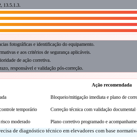
 13.5.1.3.
cias fotográficas e identificação do equipamento.
mativas e aos critérios de segurança aplicáveis.
rioridade de ação corretiva.
azo, responsável e validação pós-correção.
Ação recomendada
cada
Bloqueio/mitigação imediata e plano de corre
ontrole temporário
Correção técnica com validação documental e
risco moderado
Plano corretivo programado e acompanhamen
recisa de diagnóstico técnico em elevadores com base normativ