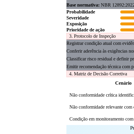
Base normativa:
NBR 12892:2022,
Probabilidade
Severidade
Exposição
Prioridade de ação
3. Protocolo de Inspeção
Registrar condição atual com evidên
Conferir aderência às exigências nor
Classificar risco residual e definir p
Emitir recomendação técnica com pr
4. Matriz de Decisão Corretiva
Cenário
Não conformidade crítica identifi
Não conformidade relevante com c
Condição em monitoramento com 
P