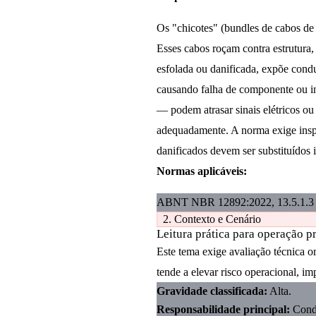
Os "chicotes" (bundles de cabos de c
Esses cabos roçam contra estrutura,
esfolada ou danificada, expõe condu
causando falha de componente ou in
— podem atrasar sinais elétricos 
adequadamente. A norma exige inspe
danificados devem ser substituídos 
Normas aplicáveis:
ABNT NBR 12892:2022, 13.5.1.3
2. Contexto e Cenário
Leitura prática para operação p
Este tema exige avaliação técnica 
tende a elevar risco operacional, im
Gravidade classificada:
Alta.
Responsabilidade principal:
Cond