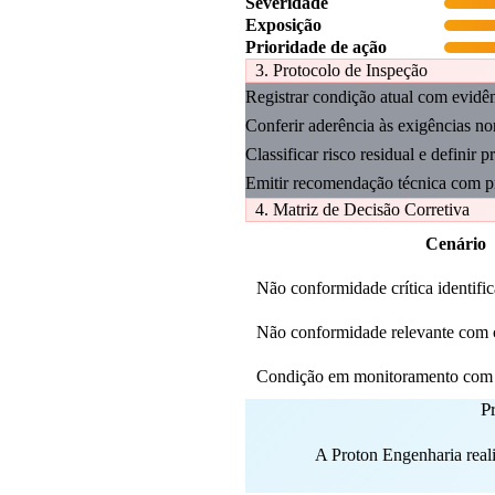
Severidade
Exposição
Prioridade de ação
3. Protocolo de Inspeção
Registrar condição atual com evidên
Conferir aderência às exigências nor
Classificar risco residual e definir p
Emitir recomendação técnica com pr
4. Matriz de Decisão Corretiva
Cenário
Não conformidade crítica identifi
Não conformidade relevante com c
Condição em monitoramento com 
P
A Proton Engenharia reali