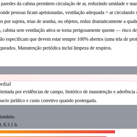
u paredes da cabina permitem circulação de ar, reduzindo umidade e ma
onde pessoas ficam aprisionadas, ventilação adequada = ar circulando
s por sujeira, teias de aranha, ou objetos, reduz dramaticamente a quali
 cabina sem ventilação ativa se torna perigosamente quente — risco de
não especificam que devem estar sempre 100% abertos (uma tela de pro
queados. Manutenção periódica inclui limpeza de respiros.
redial
orientada por evidências de campo, histórico de manutenção e aderênci
pacto jurídico e custo corretivo quando postergada.
omínio.
 8.3.1 b.