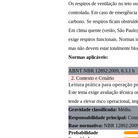
Os respiros de ventilação no teto o
controlada. Em caso de emergência 
carbono. Se respiros ficam obstruído
Em clima quente (verão, São Paulo),
exige respiros funcionais. Normas 
mas não devem estar totalmente blo
Normas aplicáveis:
ABNT NBR 12892:2009, 8.3.1 b
2. Contexto e Cenário
Leitura prática para operação p
Este tema exige avaliação técnica 
tende a elevar risco operacional, im
Gravidade classificada:
Média.
Responsabilidade principal:
Cond
Base normativa:
NBR 12892:2009,
Probabilidade