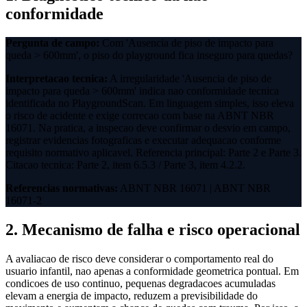
conformidade
Pergunta de campo:
Com 'Ausencia de piso de impacto para
queda > 600mm', o piso do playground fica inseguro para quedas?
Interpretacao tecnica:
A irregularidade 'Ausencia de piso de
impacto para queda > 600mm' indica nao conformidade tecnica
identificada no PlaygroundScan. Em linguagem simples, isso eleva
o risco de acidente e exige correcao com base na ABNT NBR
16071. Na pratica, a inspecao deve confirmar o desvio em campo,
registrar evidencias fotograficas e executar adequacao conforme
requisito normativo aplicavel. Referencia principal: Parte 2 e Parte 3.
Citacao tecnica: Parte 2, item 6.5.3 / Parte 3, item 4.2.2.
Referencias normativas:
ABNT NBR 16071 | ABNT NBR
16071-2
2. Mecanismo de falha e risco operacional
A avaliacao de risco deve considerar o comportamento real do
usuario infantil, nao apenas a conformidade geometrica pontual. Em
condicoes de uso continuo, pequenas degradacoes acumuladas
elevam a energia de impacto, reduzem a previsibilidade do