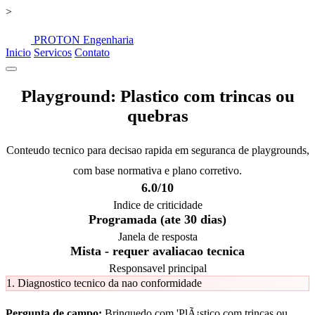
>
PROTON
Engenharia
Inicio
Servicos
Contato
Playground: Plastico com trincas ou
quebras
Conteudo tecnico para decisao rapida em seguranca de playgrounds,
com base normativa e plano corretivo.
6.0/10
Indice de criticidade
Programada (ate 30 dias)
Janela de resposta
Mista - requer avaliacao tecnica
Responsavel principal
1. Diagnostico tecnico da nao conformidade
Pergunta de campo:
Brinquedo com 'PlÃ¡stico com trincas ou