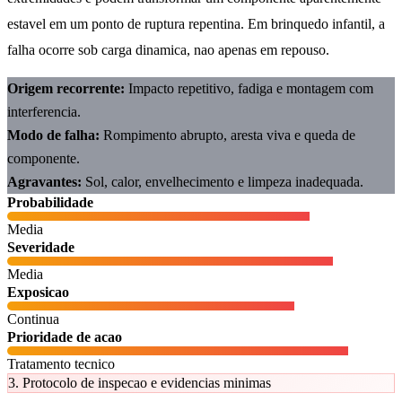
estavel em um ponto de ruptura repentina. Em brinquedo infantil, a
falha ocorre sob carga dinamica, nao apenas em repouso.
Origem recorrente:
Impacto repetitivo, fadiga e montagem com
interferencia.
Modo de falha:
Rompimento abrupto, aresta viva e queda de
componente.
Agravantes:
Sol, calor, envelhecimento e limpeza inadequada.
Probabilidade
Media
Severidade
Media
Exposicao
Continua
Prioridade de acao
Tratamento tecnico
3. Protocolo de inspecao e evidencias minimas