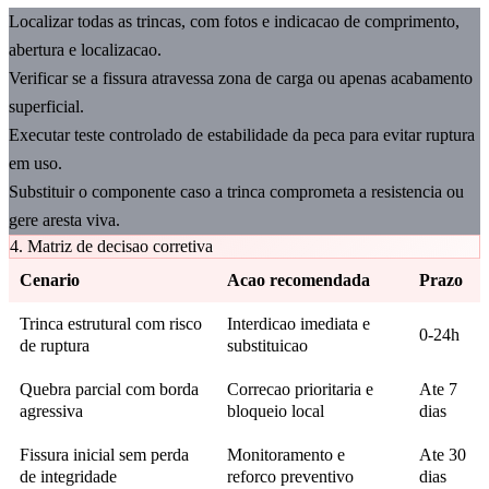
Localizar todas as trincas, com fotos e indicacao de comprimento,
abertura e localizacao.
Verificar se a fissura atravessa zona de carga ou apenas acabamento
superficial.
Executar teste controlado de estabilidade da peca para evitar ruptura
em uso.
Substituir o componente caso a trinca comprometa a resistencia ou
gere aresta viva.
4. Matriz de decisao corretiva
Cenario
Acao recomendada
Prazo
Trinca estrutural com risco
Interdicao imediata e
0-24h
de ruptura
substituicao
Quebra parcial com borda
Correcao prioritaria e
Ate 7
agressiva
bloqueio local
dias
Fissura inicial sem perda
Monitoramento e
Ate 30
de integridade
reforco preventivo
dias