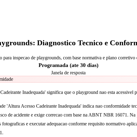
laygrounds: Diagnostico Tecnico e Confor
ao para inspecao de playgrounds, com base normativa e plano corretivo 
Programada (ate 30 dias)
Janela de resposta
rmidade
Cadeirante Inadequada' significa que o playground nao esta acessivel p
ade 'Altura Acesso Cadeirante Inadequada' indica nao conformidade te
risco de acidente e exige correcao com base na ABNT NBR 16071. Na p
 fotograficas e executar adequacao conforme requisito normativo aplicav
1.