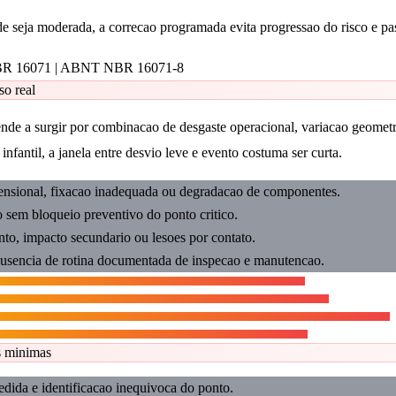
e seja moderada, a correcao programada evita progressao do risco e pas
 16071 | ABNT NBR 16071-8
so real
tende a surgir por combinacao de desgaste operacional, variacao geomet
nfantil, a janela entre desvio leve e evento costuma ser curta.
nsional, fixacao inadequada ou degradacao de componentes.
o sem bloqueio preventivo do ponto critico.
to, impacto secundario ou lesoes por contato.
usencia de rotina documentada de inspecao e manutencao.
s minimas
edida e identificacao inequivoca do ponto.