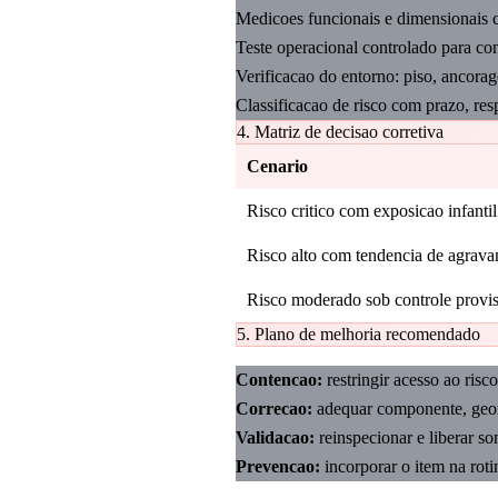
Medicoes funcionais e dimensionais c
Teste operacional controlado para co
Verificacao do entorno: piso, ancorag
Classificacao de risco com prazo, res
4. Matriz de decisao corretiva
Cenario
Risco critico com exposicao infantil
Risco alto com tendencia de agrav
Risco moderado sob controle provis
5. Plano de melhoria recomendado
Contencao:
restringir acesso ao risc
Correcao:
adequar componente, geom
Validacao:
reinspecionar e liberar s
Prevencao:
incorporar o item na roti