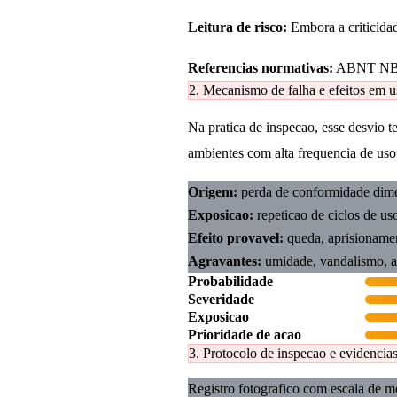
Leitura de risco:
Embora a criticidad
Referencias normativas:
ABNT NBR
2. Mecanismo de falha e efeitos em u
Na pratica de inspecao, esse desvio 
ambientes com alta frequencia de uso i
Origem:
perda de conformidade dime
Exposicao:
repeticao de ciclos de us
Efeito provavel:
queda, aprisionamen
Agravantes:
umidade, vandalismo, a
Probabilidade
Severidade
Exposicao
Prioridade de acao
3. Protocolo de inspecao e evidencia
Registro fotografico com escala de m